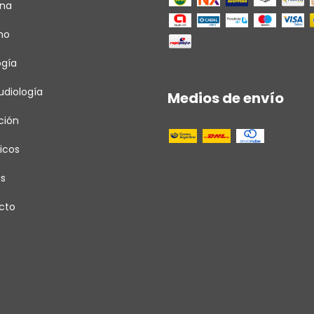
ina
ho
ogía
diología
Medios de envío
ción
icos
as
cto