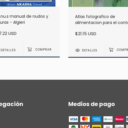
.nu.s manual de nudos y
Atlas fotografico de
uras - Algieri
alimentacion para el con
de hidratos de carbono -
7.22 USD
$21.15 USD
Avila
DETALLES
DETALLES
egación
Medios de pago