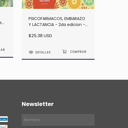
$31.30 U
DETAL
PSICOFARMACOS, EMBARAZO
teo
Y LACTANCIA - 2da edicion -
Appiani
$25.38 USD
DETALLES
Newsletter