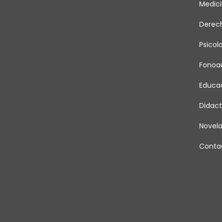
Medic
Derec
Psicol
Fonoau
Educa
Didact
Novel
Conta