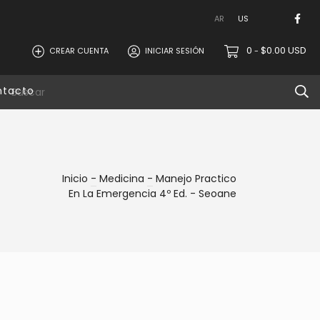
AR
US
0
$0.00 USD
CREAR CUENTA
INICIAR SESIÓN
-
ntacto
Inicio
-
Medicina
-
Manejo Practico
En La Emergencia 4º Ed. - Seoane