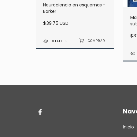
Neurociencia en esquemas -
Barker
n
Ma
$39.75 USD
sut
$3
DETALLES
Nav
Inicio