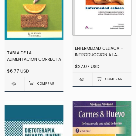
ENFERMEDAD CELIACA -
TABLA DE LA
INTRODUCCION A LA
ALIMENTACION CORRECTA
ENFERMEDAD - 3RA ED -
$27.07 USD
ARRANZ
$6.77 USD