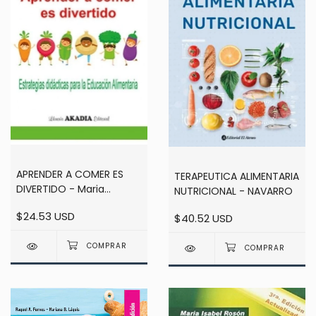
APRENDER A COMER ES
TERAPEUTICA ALIMENTARIA
DIVERTIDO - Maria
NUTRICIONAL - NAVARRO
Victoria Azpiazu /
$24.53 USD
$40.52 USD
Encarnacion Mota
Moreno