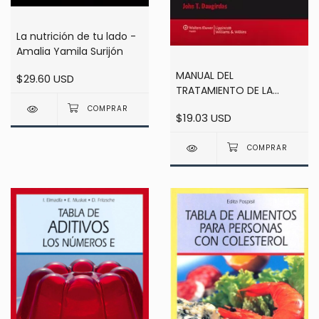
La nutrición de tu lado -
Amalia Yamila Surijón
MANUAL DEL
$29.60 USD
TRATAMIENTO DE LA
ENFERMEDAD RENAL
$19.03 USD
CRONICA - Daugirdas