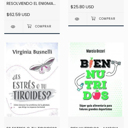
RESOLVIENDO EL ENIGMA
$25.80 USD
DE LA DISFUNCION
$62.59 USD
ADRENAL - DRA DELFINA
ZELASCHI