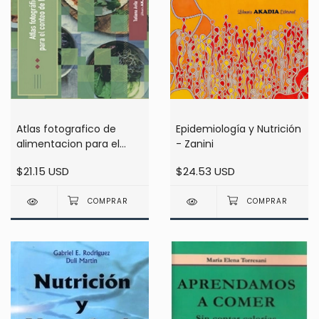
Epidemiología y Nutrición
Atlas fotografico de
- Zanini
alimentacion para el
conteo de hidratos de
$24.53 USD
$21.15 USD
carbono - Avila