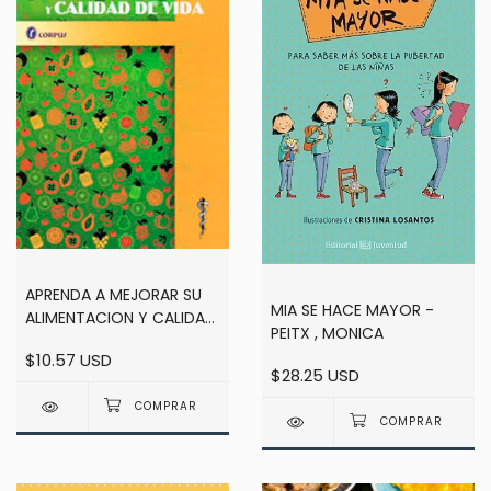
APRENDA A MEJORAR SU
MIA SE HACE MAYOR -
ALIMENTACION Y CALIDAD
PEITX , MONICA
DE VIDA - JAVIERA INES
$10.57 USD
GARCIA / OMAR RUBEN
$28.25 USD
GARCIA