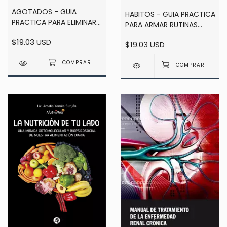
AGOTADOS - GUIA
HABITOS - GUIA PRACTICA
PRACTICA PARA ELIMINAR
PARA ARMAR RUTINAS
EL CANSANCIO CRONICO
SALUDABLES - FACUNDO
$19.03 USD
- FACUNDO PEREYRA
$19.03 USD
PEREYRA