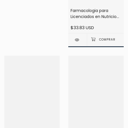
Farmacologia para
Licenciados en Nutricion
Patologias Cronicas del
$33.83 USD
Adulto - Dora Isolabella