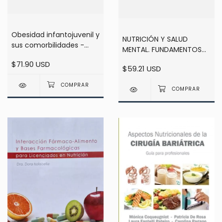
Obesidad infantojuvenil y
NUTRICIÓN Y SALUD
sus comorbilidades -
MENTAL. FUNDAMENTOS
Torresani
CIENTÍFICOS PARA LA
$71.90 USD
$59.21 USD
PRÁCTICA CLÍNICA
INTERDISCIPLINARIA -
PERSANO, HUMBERTO L. -
RODRÍGUEZ, PAULA Y.