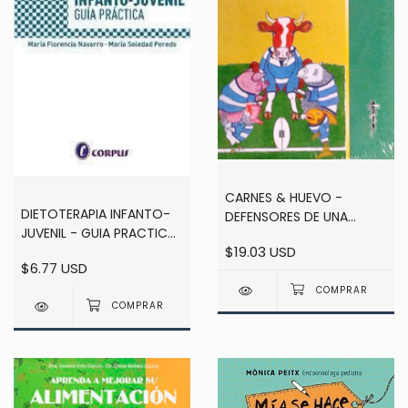
CARNES & HUEVO -
DIETOTERAPIA INFANTO-
DEFENSORES DE UNA
JUVENIL - GUIA PRACTICA
SALUD DE HIERRO -
$19.03 USD
- NAVARRO / PEREDO
VIVIANA VIVIANT
$6.77 USD