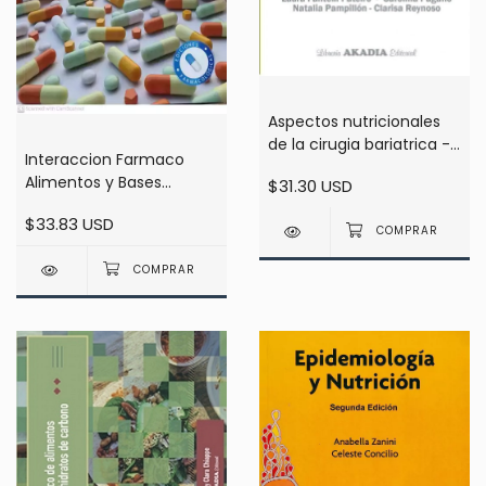
Aspectos nutricionales
de la cirugia bariatrica -
Interaccion Farmaco
Coqueugniot
Alimentos y Bases
$31.30 USD
Farmacologicas Para
$33.83 USD
Licenciados en Nutricion
- Dora Isolabella