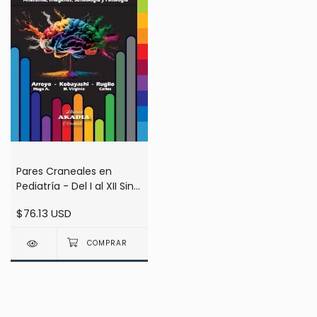
Pares Craneales en
Pediatría - Del I al XII Sin
Escalas - Anatomía,
$76.13 USD
Imágenes, Semiología y
Patología - Arroyo