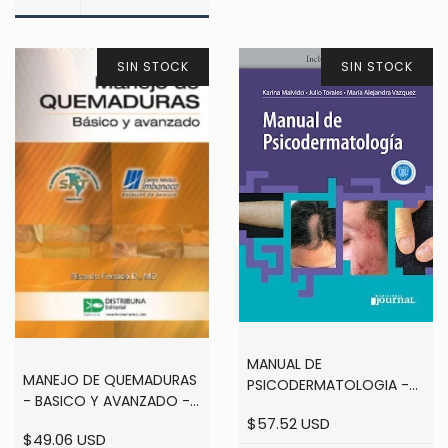
SIN STOCK
SIN STOCK
MANUAL DE
MANEJO DE QUEMADURAS
PSICODERMATOLOGIA -
- BASICO Y AVANZADO -
Karina Malvido / Julio
FERRADA
$57.52 USD
Torales / María Alejandra
$49.06 USD