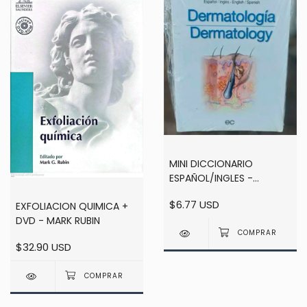
MINI DICCIONARIO
ESPAÑOL/INGLES -
ENGLISH/SPANISH
$6.77 USD
EXFOLIACION QUIMICA +
DERMATOLOGIA /
DVD - MARK RUBIN
DERMATOLOGY
$32.90 USD