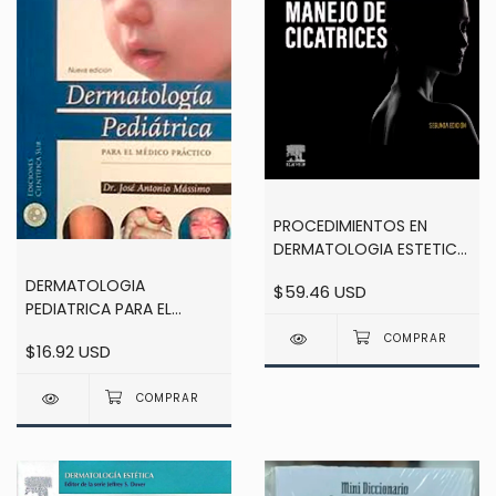
PROCEDIMIENTOS EN
DERMATOLOGIA ESTETICA
- MANEJO DE CICATRICES
DERMATOLOGIA
$59.46 USD
- 2DA ED - LABADIE
PEDIATRICA PARA EL
MEDICO PRACTICO -
$16.92 USD
MASSIMO