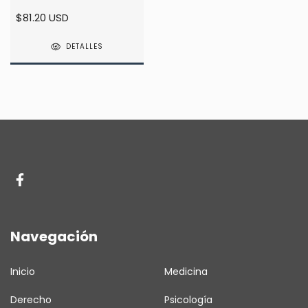
Tratamiento 7ma Ed -
$81.20 USD
Arenas
DETALLES
Navegación
Inicio
Medicina
Derecho
Psicología