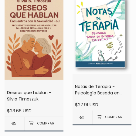
Notas de Terapia -
Deseos que hablan -
Psicología Basada en
Silvia Timoszuk
Evidencia TCC, DBT y
$27.91 USD
ACT - Lic. Maria Eugenia
$23.68 USD
Parla