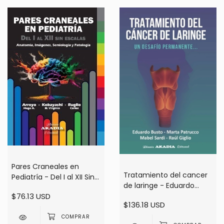
Pares Craneales en
Tratamiento del cancer
Pediatría - Del I al XII Sin
de laringe - Eduardo
Escalas - Anatomía,
$76.13 USD
Busto, Marta Patrucco
Imágenes, Semiología y
$136.18 USD
Patología - Arroyo