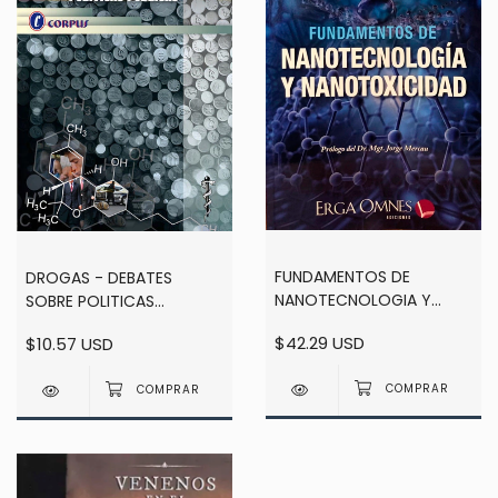
FUNDAMENTOS DE
DROGAS - DEBATES
NANOTECNOLOGIA Y
SOBRE POLITICAS
NANOTOXICIDAD -
PUBLICAS - HORACIO
$42.29 USD
$10.57 USD
COLAUTTI
TABARES