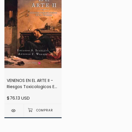
VENENOS EN EL ARTE II -
Riesgos Toxicologicos En
El Trabajo - Scarlato /
$76.13 USD
Werner