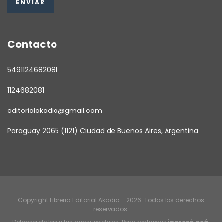
Contacto
5491124682081
1124682081
editorialakadia@gmail.com
Paraguay 2065 (1121) Ciudad de Buenos Aires, Argentina
Copyright Libreria Editorial Akadia - 2026. Todos los derechos
reservados.
Defensa de las y los consumidores. Para reclamos
ingresá acá.