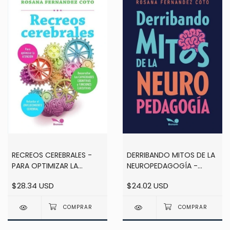
RECREOS CEREBRALES -
DERRIBANDO MITOS DE LA
PARA OPTIMIZAR LA
NEUROPEDAGOGÍA -
ATENCION - DESARROLLAR
ROSANA FERNÁNDEZ
$28.34 USD
$24.02 USD
LAS CAPACIDADES
COTO
COGNITIVAS Y FUNCIONES
EJECUTIVAS ...ROSANA
FERNÁNDEZ COTO