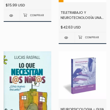
- MONICA TABORDA
$15.99 USD
TELETRABAJO Y
NEUROTECNOLOGÍA UNA
GUÍA IMPRESCINDIBLE PARA
$42.63 USD
GESTIONAR EL TRABAJO
4.0 - DÍAZ
NEUROPSICOLOGIA - GUIA