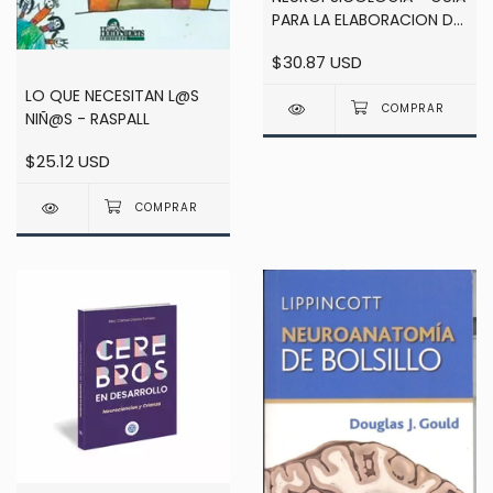
PARA LA ELABORACION DE
INFORMES - NOREÑA
$30.87 USD
MARTINEZ / GONZALEZ
RODRIGUEZ / MUÑOZ
LO QUE NECESITAN L@S
MARRON
NIÑ@S - RASPALL
$25.12 USD