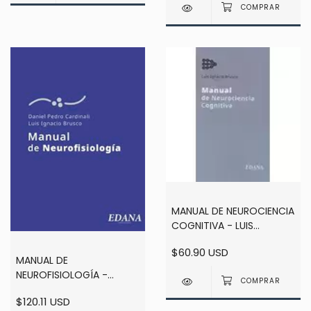
LAURA LEWIN
RENATA FIGIACONE
MANUAL DE NEUROCIENCIA
COGNITIVA - LUIS
IGNACIO BRUSCO
$60.90 USD
MANUAL DE
NEUROFISIOLOGÍA -
DANIEL PEDRO CARDINALI -
$120.11 USD
LUIS IGNACIO BRUSCO