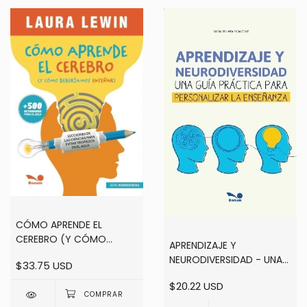
CÓMO APRENDE EL
CEREBRO (Y CÓMO
APRENDIZAJE Y
DEBERÍAMOS ENSEÑAR) -
NEURODIVERSIDAD - UNA
$33.75 USD
LECCIONES DE LAS
GUÍA PRÁCTICA PARA
CIENCIAS PARA EVITAR
$20.22 USD
PERSONALIZAR LA
TROPIEZOS EN EL AULA -
ENSEÑANZA - SILVIA