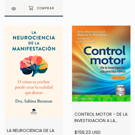
CONTROL MOTOR - DE LA
INVESTIGACION A LA
PRACTICA CLINICA - 6TA
LA NEUROCIENCIA DE LA
$156.23 USD
ED - SHUMWAY-COOK /