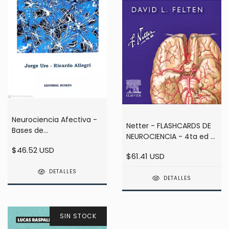
Neurociencia Afectiva -
Netter - FLASHCARDS DE
Bases de
NEUROCIENCIA - 4ta ed -
Neuropsiquiatría - Jorge
Felten
$46.52 USD
Ure
$61.41 USD
DETALLES
DETALLES
SIN STOCK