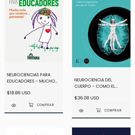
NEUROCIENCIAS PARA
NEUROCIENCIA DEL
EDUCADORES - MUCHO
CUERPO - COMO EL
MAS QUE CEREBROS -
$18.86 USD
ORGANISMO ESCULPE EL
RASPALL
$36.08 USD
CEREBRO - CASTELLANOS