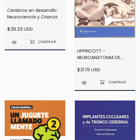
Cerebros en desarrollo:
Neurociencia y Crianza
$39.33 USD
LIPPINCOTT -
NEUROANATOMIA DE
BOLSILLO - 1ra ed - Gould,
$21.15 USD
D.