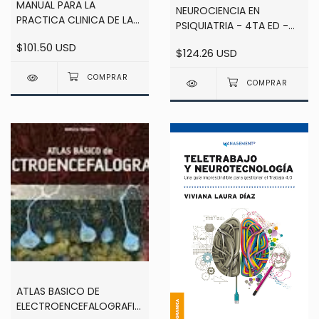
MANUAL PARA LA
NEUROCIENCIA EN
PRACTICA CLINICA DE LA
PSIQUIATRIA - 4TA ED -
NEUROPSICOLOGIA -
FISIOPATOLOGIA DEL
$101.50 USD
ARANGO LASPRILLA Y
$124.26 USD
COMPORTAMIENTO Y
COLS.
ENFERMEDADES MENTALES
- HIGGINS / GEORGE
ATLAS BASICO DE
ELECTROENCEFALOGRAFIA