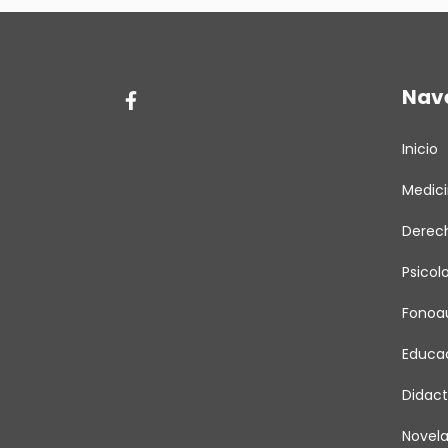
Nav
Inicio
Medic
Derec
Psicol
Fonoau
Educa
Didact
Novel