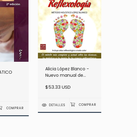
Alicia López Blanco -
FATICO
Nuevo manual de
reflexologia Método
ION
$53.33 USD
holístico Editorial Robin
 EDEMA
Book
ELA
DETALLES