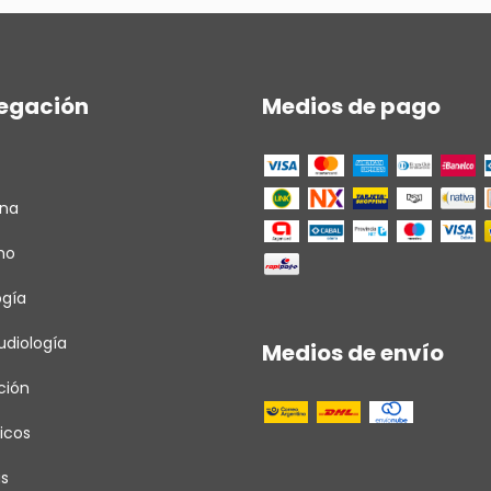
egación
Medios de pago
ina
ho
ogía
diología
Medios de envío
ción
icos
as