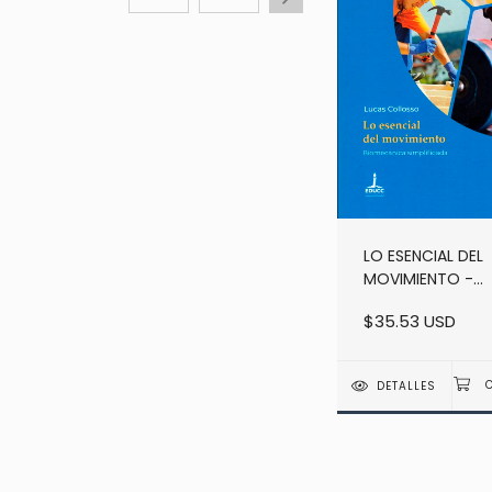
LO ESENCIAL DEL
MOVIMIENTO -
BIOMECANICA
$35.53 USD
SIMPLIFICADA - 
COLLOSO
DETALLES