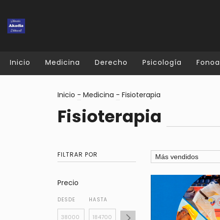
Inicio
Medicina
Derecho
Psicología
Fonoa
Inicio
-
Medicina
-
Fisioterapia
Fisioterapia
FILTRAR POR
Precio
DESDE
HASTA