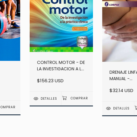
CONTROL MOTOR - DE
LA INVESTIGACION A LA
DRENAJE LIN
PRACTICA CLINICA -
MANUAL -
$156.23 USD
6TA ED - SHUMWAY-
REHABILITAC
COOK / WOOLLACOTT
$32.14 USD
LUCAS
KINESICA DEL
2DA ED - GIS
DETALLES
WARSZAWSKI
DETALLES