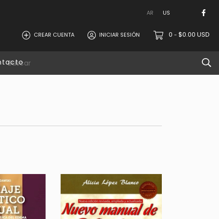
AR
US
0
$0.00 USD
CREAR CUENTA
INICIAR SESIÓN
-
ntacto