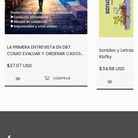
LA PRIMERA ENTREVISTA EN DBT.
Sonidos y Letras e
COMO EVALUAR Y ORDENAR CASOS
Klofky
COMPLEJOS DESDE EL PRIMER
$27.07 USD
ENCUENTRO - VICTOR FABRIS
$34.68 USD