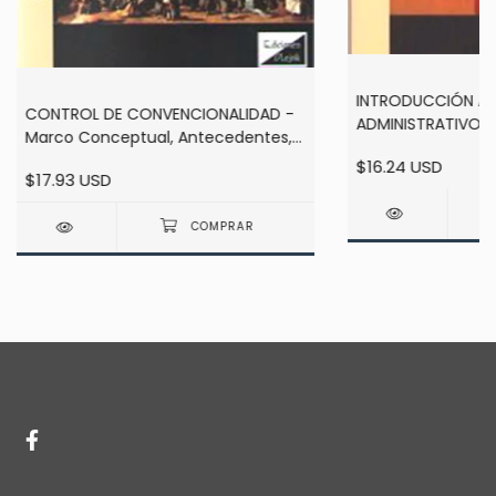
INTRODUCCIÓN AL
CONTROL DE CONVENCIONALIDAD -
ADMINISTRATIVO A
Marco Conceptual, Antecedentes,
HARTMUT
Derecho de Amparo y Derecho
$16.24 USD
$17.93 USD
Administrativo - Brewer-Carías