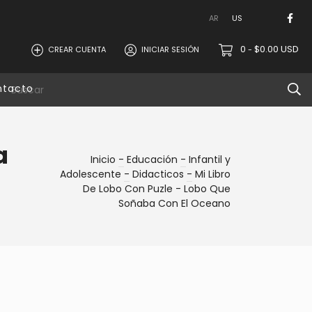
AR
US
0
$0.00 USD
CREAR CUENTA
INICIAR SESIÓN
-
ntacto
a
Inicio
-
Educación
-
Infantil y
Adolescente
-
Didacticos
-
Mi Libro
De Lobo Con Puzle - Lobo Que
Soñaba Con El Oceano