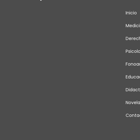
Inicio
Medic
Derec
Psicol
Fonoau
Educa
Didact
Novel
Conta