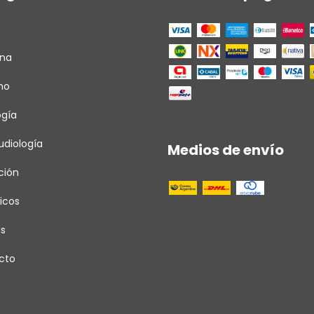
ina
ho
ogía
diología
Medios de envío
ción
icos
as
cto