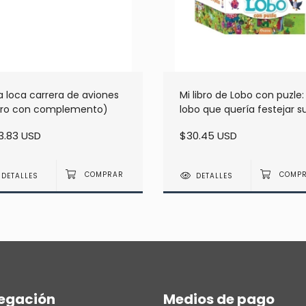
 loca carrera de aviones
Mi libro de Lobo con puzle: 
ibro con complemento)
lobo que quería festejar s
cumpleaños
3.83 USD
$30.45 USD
DETALLES
DETALLES
egación
Medios de pago