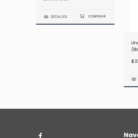
DETALLES
uestas:
Una
(l
$3
Nav