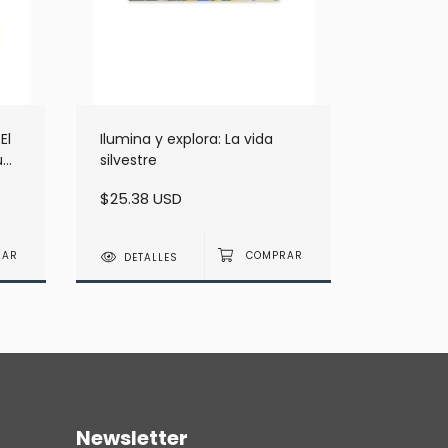
El
Ilumina y explora: La vida
Lego Mis
u
silvestre
Construye
$25.38 USD
$80.36 
DETALLES
DETAL
Newsletter