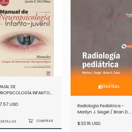
NUAL DE
UROPSICOLOGÍA INFANTO-
ENIL. 2ª EDICIÓN -
17.57 USD
ANDIA -HINCHADO
Radiología Pediátrica -
Marilyn J. Siegel / Brian D.
Coley
DETALLES
$33.16 USD