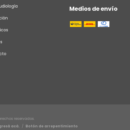
diología
Medios de envío
ción
icos
as
cto
derechos reservados.
gresá acá.
/
Botón de arrepentimiento