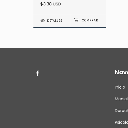
$3.38 USD
Imach
DETALLES
Nav
Inicio
Medic
Derec
Psicol