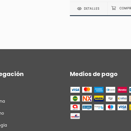
DETALLES
egación
Medios de pago
ina
ho
ogía