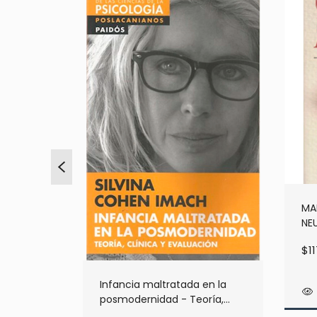
MA
NE
o sin
JUV
$1
ena
ON
Infancia maltratada en la
posmodernidad - Teoría,
clinica y evaluación - Cohen