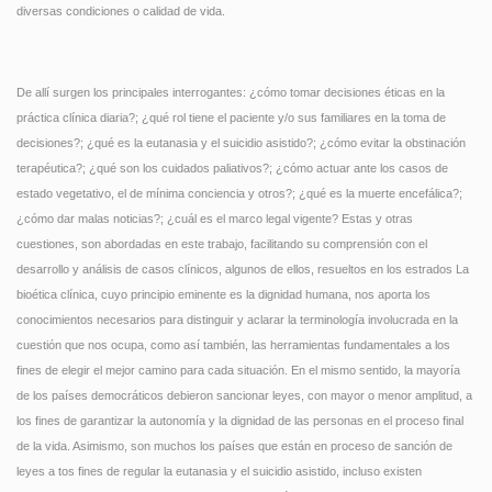
diversas condiciones o calidad de vida.
De allí surgen los principales interrogantes: ¿cómo tomar decisiones éticas en la
práctica clínica diaria?; ¿qué rol tiene el paciente y/o sus familiares en la toma de
decisiones?; ¿qué es la eutanasia y el suicidio asistido?; ¿cómo evitar la obstinación
terapéutica?; ¿qué son los cuidados paliativos?; ¿cómo actuar ante los casos de
estado vegetativo, el de mínima conciencia y otros?; ¿qué es la muerte encefálica?;
¿cómo dar malas noticias?; ¿cuál es el marco legal vigente? Estas y otras
cuestiones, son abordadas en este trabajo, facilitando su comprensión con el
desarrollo y análisis de casos clínicos, algunos de ellos, resueltos en los estrados La
bioética clínica, cuyo principio eminente es la dignidad humana, nos aporta los
conocimientos necesarios para distinguir y aclarar la terminología involucrada en la
cuestión que nos ocupa, como así también, las herramientas fundamentales a los
fines de elegir el mejor camino para cada situación. En el mismo sentido, la mayoría
de los países democráticos debieron sancionar leyes, con mayor o menor amplitud, a
los fines de garantizar la autonomía y la dignidad de las personas en el proceso final
de la vida. Asimismo, son muchos los países que están en proceso de sanción de
leyes a tos fines de regular la eutanasia y el suicidio asistido, incluso existen