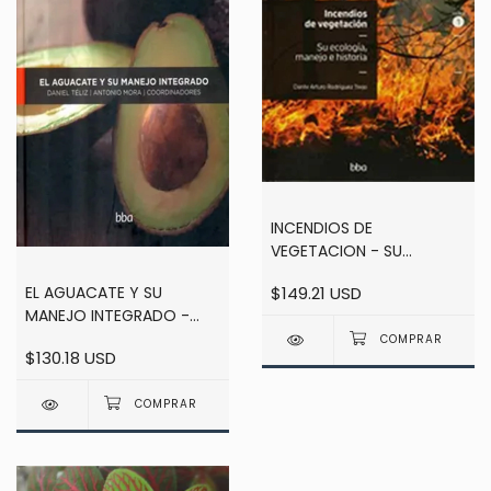
INCENDIOS DE
VEGETACION - SU
ECOLOGIA, MANEJO E
EL AGUACATE Y SU
$149.21 USD
HISTORIA - 2 TOMOS -
MANEJO INTEGRADO -
RODRIGUEZ TREJO
TELIZ / MORA
$130.18 USD