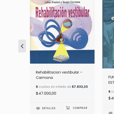
Rehabilitacion vestibular -
la voz
FU
Carmona
ES
6
cuotas sin interés de
$7.833,33
CO
$8.833,33
6
cu
$47.000,00
TÉ
$4
DETALLES