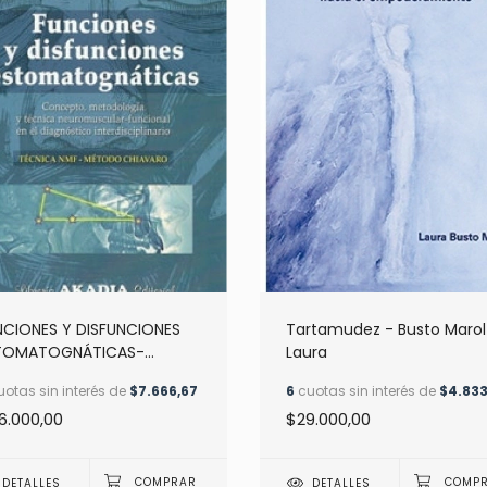
NCIONES Y DISFUNCIONES
Tartamudez - Busto Marol
TOMATOGNÁTICAS-
Laura
NCEPTO, METODOLOGÍA Y
otas sin interés de
$7.666,67
6
cuotas sin interés de
$4.833
CNICA ...NORMA CHIAVARO
6.000,00
$29.000,00
DETALLES
DETALLES