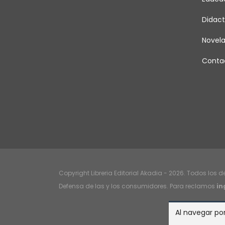
Didact
Novel
Conta
Copyright Libreria Editorial Akadia - 2026. Todos los 
Defensa de las y los consumidores. Para reclamos
in
Al navegar por