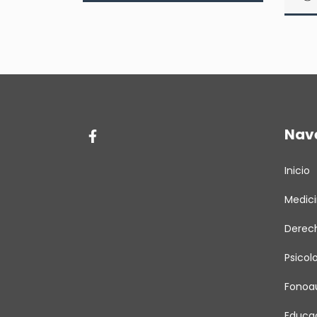
Nav
Inicio
Medic
Derec
Psicol
Fonoau
Educa