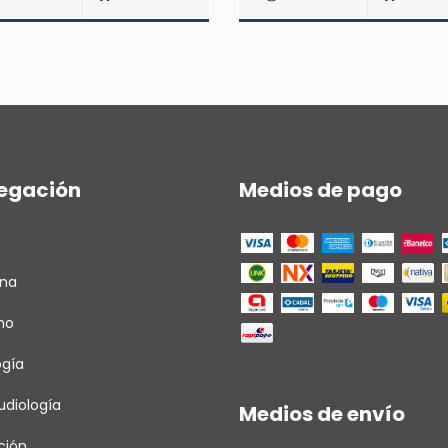
egación
Medios de pago
ina
ho
ogía
diología
Medios de envío
ción