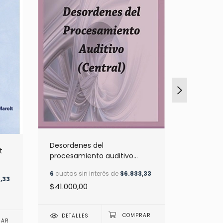
Desordenes del
t
procesamiento auditivo
TEMAS D
central - Bianchi
Cristiani
6
cuotas sin interés de
$6.833,33
,33
6
cuotas s
$41.000,00
$67.000
DETALLES