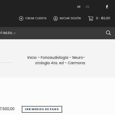
AR
US
0
$0,00
CREAR CUENTA
INICIAR SESIÓN
-
ntacto
Inicio
-
Fonoaudiología
-
Neuro-
otologia 4ta. ed - Carmona
7.500,00
VER MEDIOS DE PAGO