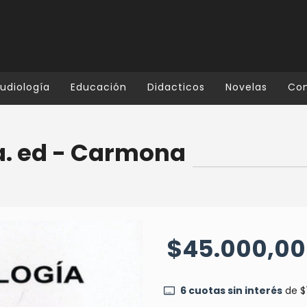
udiología
Educación
Didacticos
Novelas
Co
a. ed - Carmona
$45.000,00
6
cuotas sin interés
de
$