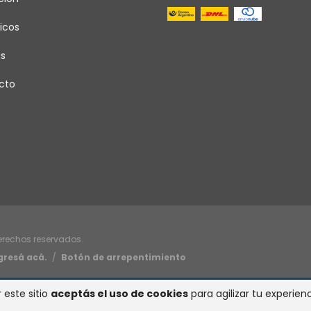
icos
as
cto
derechos reservados.
gresá acá.
/
Botón de arrepentimiento
 este sitio
aceptás el uso de cookies
para agilizar tu experie