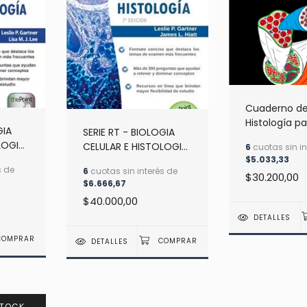
Cuaderno d
Histología p
GIA
SERIE RT - BIOLOGIA
Colorear Gar
LOGIA
CELULAR E HISTOLOGIA
6
cuotas sin in
Garza, R.
NER
$5.033,33
- 7MA ED - USADO
s de
6
cuotas sin interés de
$30.200,00
$6.666,67
$40.000,00
DETALLES
DETALLES
STOCK