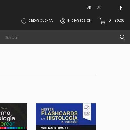
AR
US
0
$0,00
CREAR CUENTA
INICIAR SESIÓN
-
Contacto