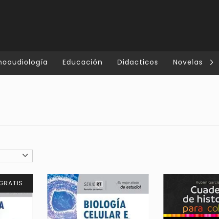
noaudiología
Educación
Didacticos
Novelas
GRATIS