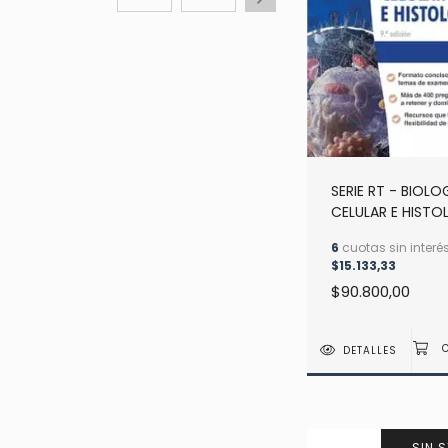
SERIE RT - BIOLO
CELULAR E HISTO
- 9NA ED - GART
6
cuotas sin interé
$15.133,33
$90.800,00
DETALLES
SIN 