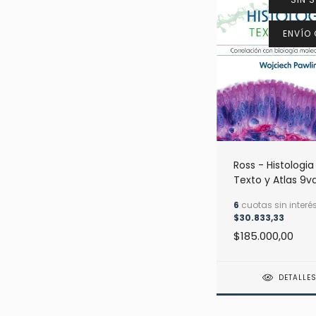
ENVÍO 
Ross - Histologia
Texto y Atlas 9v
Correlacion con
6
cuotas sin interé
biologia molecul
$30.833,33
celular
$185.000,00
DETALLE