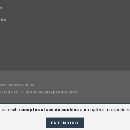
as
cto
derechos reservados.
gresá acá.
/
Botón de arrepentimiento
 este sitio
aceptás el uso de cookies
para agilizar tu experie
ENTENDIDO