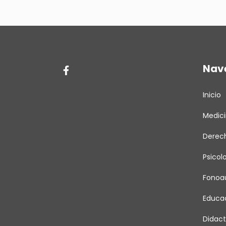
Nav
Inicio
Medic
Derec
Psicol
Fonoau
Educa
Didact