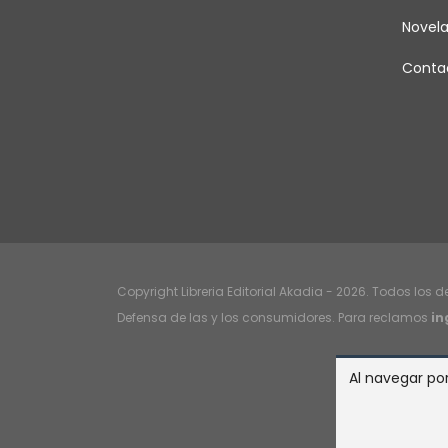
Novel
Conta
Copyright Libreria Editorial Akadia - 2026. Todos los 
Defensa de las y los consumidores. Para reclamos
in
Al navegar por