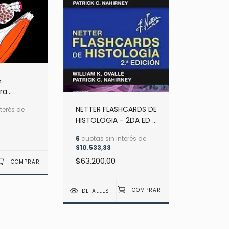
e
ara
cía-
NETTER FLASHCARDS DE
terés de
HISTOLOGIA - 2DA ED -
Ovalle, W. -- Nahirney,
6
cuotas sin interés de
P.
$10.533,33
$63.200,00
DETALLES