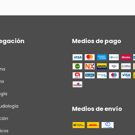
egación
Medios de pago
ina
ho
ogía
diología
Medios de envío
ción
icos