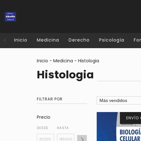
Inicio
Medicina
Derecho
Psicología
Fo
Inicio
-
Medicina
-
Histologia
Histologia
FILTRAR POR
Precio
ENVÍO 
DESDE
HASTA