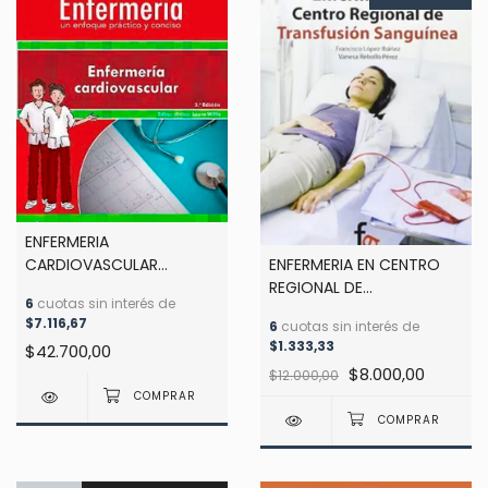
ENFERMERIA
CARDIOVASCULAR
ENFERMERIA EN CENTRO
(Colección Lippincott
REGIONAL DE
6
cuotas sin interés de
Enfermería) - 3ra ed -
TRANSFUSION SANGUINEA
$7.116,67
6
cuotas sin interés de
Willis
- 2DA ED - Lopez Ibañez
$1.333,33
$42.700,00
$8.000,00
$12.000,00