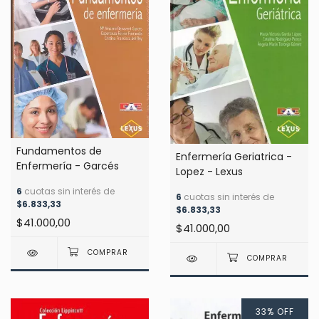
Fundamentos de
Enfermería Geriatrica -
Enfermería - Garcés
Lopez - Lexus
6
cuotas sin interés de
6
cuotas sin interés de
$6.833,33
$6.833,33
$41.000,00
$41.000,00
33
%
OFF