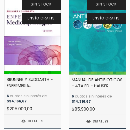
SIN STOCK
SIN STOCK
ENVÍO GRATIS
ENVÍO GRATIS
BRUNNER Y SUDDARTH -
MANUAL DE ANTIBIOTICOS
ENFERMERIA
- 4TA ED - HAUSER
MEDICOQUIRURGICA 2
6
cuotas sin interés de
6
cuotas sin interés de
vols. - 14 ed - Hinkle /
$34.166,67
$14.316,67
Cheever
$205.000,00
$85.900,00
DETALLES
DETALLES