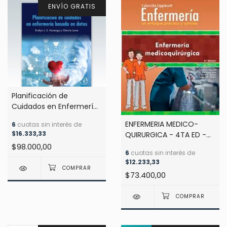
ENVÍO GRATIS
Planificación de
Cuidados en Enfermería
Basada en Datos -
ENFERMERIA MEDICO-
6
cuotas sin interés de
Hovenga
$16.333,33
QUIRURGICA - 4TA ED -
ENFERMERIA FACIL -
$98.000,00
6
cuotas sin interés de
Gersch
$12.233,33
$73.400,00