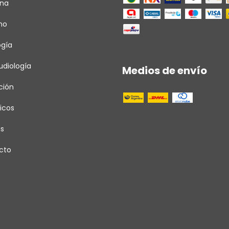
ina
ho
ogía
diología
Medios de envío
ción
icos
as
cto