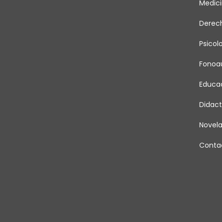
Medic
Derec
Psicol
Fonoau
Educa
Didact
Novel
Conta