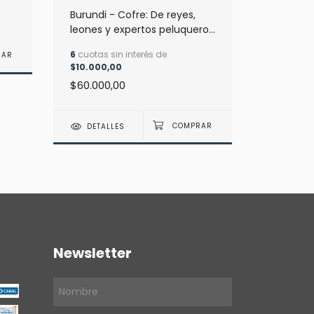
Burundi - Cofre: De reyes,
DETAL
leones y expertos peluqueros
(con complemento)
6
cuotas sin interés de
$10.000,00
$60.000,00
DETALLES
Newsletter