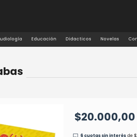
udiología
Educación
Didacticos
Novelas
Co
labas
$20.000,00
6
cuotas sin interés
de
$