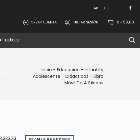
AR
US
0
$0,00
CREAR CUENTA
INICIAR SESIÓN
-
ntacto
Inicio
-
Educación
-
Infantil y
Adolescente
-
Didacticos
-
Libro
Móvil De 4 Sílabas
3.333,33
VER MEDIOS DE PAGO