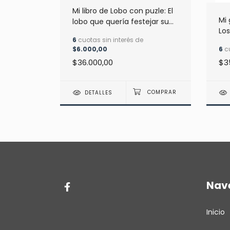
 Puzle -
Mi libro de Lobo con puzle: El
Mi 
n El
lobo que quería festejar su
Los
cumpleaños
6
cuotas sin interés de
$6.000,00
6
cu
$36.000,00
$3
DETALLES
Nav
Inicio