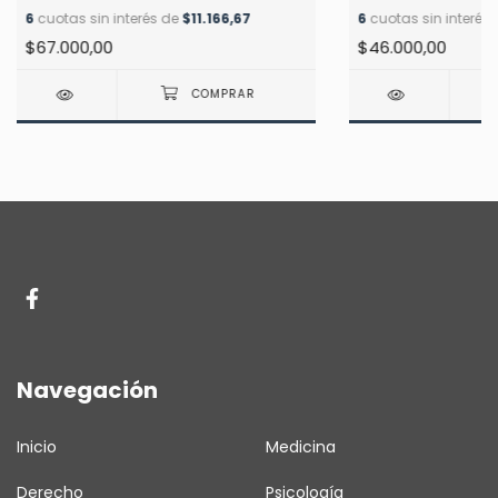
METODOLOGÍA Y T
6
cuotas sin interés de
$11.166,67
6
cuotas sin interés
CHIAVARO
$67.000,00
$46.000,00
Navegación
Inicio
Medicina
Derecho
Psicología