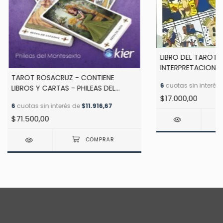
LIBRO DEL TAROT 
INTERPRETACION Y
TAROT ROSACRUZ - CONTIENE
LAS CARTAS - INC
6
cuotas sin interés
LIBROS Y CARTAS - PHILEAS DEL
$17.000,00
MONTESEXTO
6
cuotas sin interés de
$11.916,67
$71.500,00