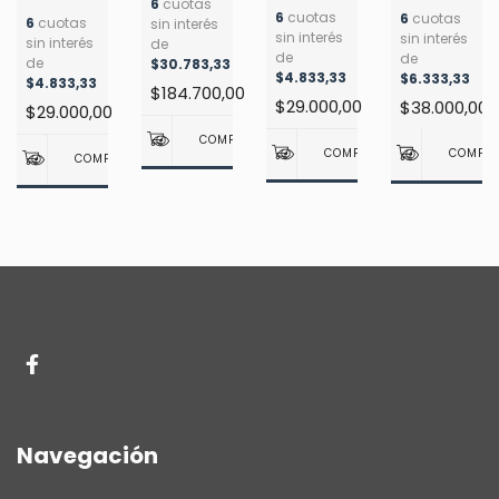
enfermedad
MANUAL -
n
6
cuotas
Respiratorias
INVESTIGACION
6
cuotas
6
cuotas
de
6
cuotas
REHABILITAC
sin interés
en
A LA
sin interés
sin interés
sin interés
de
alzheimer
KINESICA
Pediatría
PRACTICA
de
de
de
$30.783,33
- Czyzyk
DEL
- Timoni
$4.833,33
$6.333,33
CLINICA -
$4.833,33
$184.700,00
EDEMA
6TA ED -
$29.000,00
$38.000,00
$29.000,00
2DA ED -
SHUMWAY-
GISELA
COOK /
WARSZAWSKI
WOOLLACOTT
Navegación