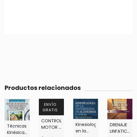
Productos relacionados
ENVÍO
GRATIS
CONTROL
Kinesiologia
DRENAJE
Técnicas
MOTOR -
en la
LINFATICO
Kinésicas
DE LA