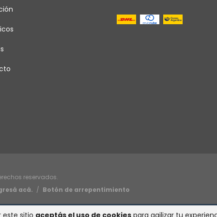
ción
icos
as
cto
derechos reservados.
gresá acá.
/
Botón de arrepentimiento
 este sitio
aceptás el uso de cookies
para agilizar tu experie