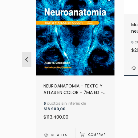
Ma
neu
Gar
6
cu
$2
NEUROANATOMIA - TEXTO Y
ATLAS EN COLOR - 7MA ED -
CROSSMAN
-
6
cuotas sin interés de
$18.900,00
$113.400,00
$6.682,67
DETALLES