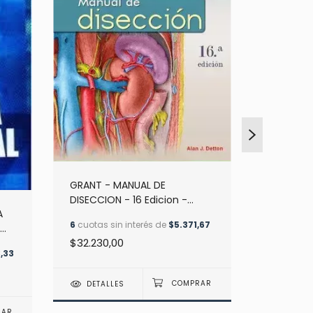
GRANT - MANUAL DE
DISECCION - 16 Edicion -
fisiologi
A
Detton
6
cuotas sin interés de
$5.371,67
Berreta 
$32.230,00
fe de err
6
cuotas s
,33
$10.000,
DETALLES
DETAL