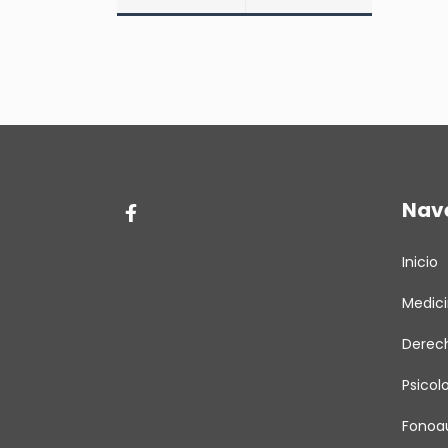
Nav
Inicio
Medic
Derec
Psicol
Fonoau