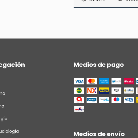
egación
Medios de pago
ina
ho
ogía
diología
Medios de envío