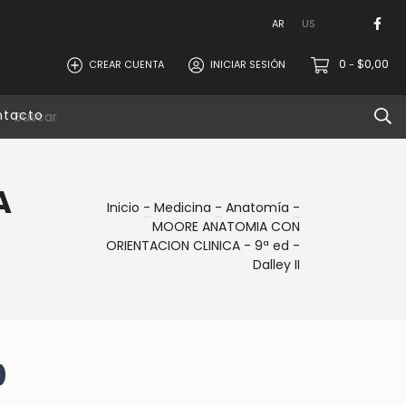
AR
US
0
$0,00
CREAR CUENTA
INICIAR SESIÓN
-
ntacto
A
Inicio
-
Medicina
-
Anatomía
-
MOORE ANATOMIA CON
ORIENTACION CLINICA - 9ª ed -
Dalley II
0