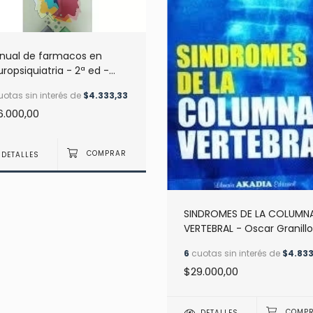
nual de farmacos en
ropsiquiatria - 2ª ed -
cia Merletti
otas sin interés de
$4.333,33
6.000,00
DETALLES
SINDROMES DE LA COLUMN
VERTEBRAL - Oscar Granillo
Valdes
6
cuotas sin interés de
$4.833
$29.000,00
DETALLES