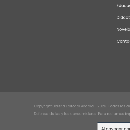
Educa
Didact
Novel
Conta
Copyright Libreria Editorial Akadia - 2026. Todos los 
Defensa de las y los consumidores. Para reclamos
in
Al navegar por