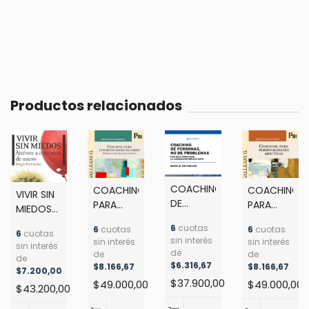
Productos relacionados
COACHING
COACHING
COACHING
VIVIR SIN
DE
PARA
PARA
MIEDOS
PERSONAS,
INTERVENCIONES
PERSONALID
ATRÉVETE
6
cuotas
6
cuotas
6
cuotas
NO DE
EN CRISIS
ADICTIVAS
6
cuotas
A
sin interés
sin interés
sin interés
sin interés
PROBLEMAS
-
-
COMENZAR
de
de
de
de
-
PERSONAS
GALLEANI
$6.316,67
DE
$8.166,67
$8.166,67
$7.200,00
REYNOLDS,
&
G.
NUEVO -
$37.900,00
$49.000,00
$49.000,00
$43.200,00
MARCIA
ORGANIZACIONES
FERNÁNDEZ,
-