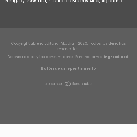
Paraguay 2065 (1121) Ciudad de Buenos Aires, Argentina
Copyright Libreria Editorial Akadia - 2026. Todos los derechos
reservados.
Defensa de las y los consumidores. Para reclamos
ingresá acá.
Botón de arrepentimiento