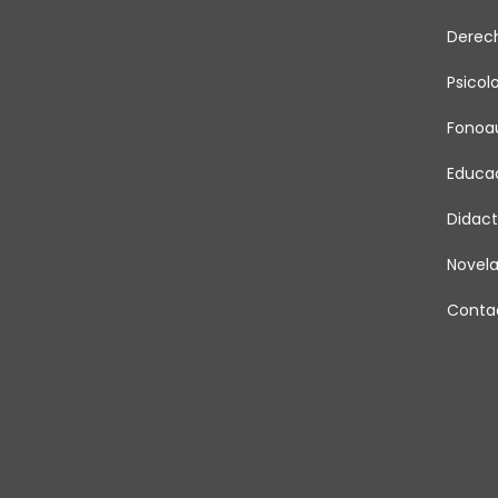
Derec
Psicol
Fonoau
Educa
Didact
Novel
Conta