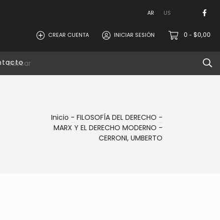
AR
US
0
$0,00
CREAR CUENTA
INICIAR SESIÓN
-
ntacto
Inicio
-
FILOSOFÍA DEL DERECHO
-
MARX Y EL DERECHO MODERNO -
CERRONI, UMBERTO