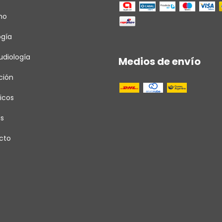
ho
ogía
diología
Medios de envío
ción
icos
as
cto