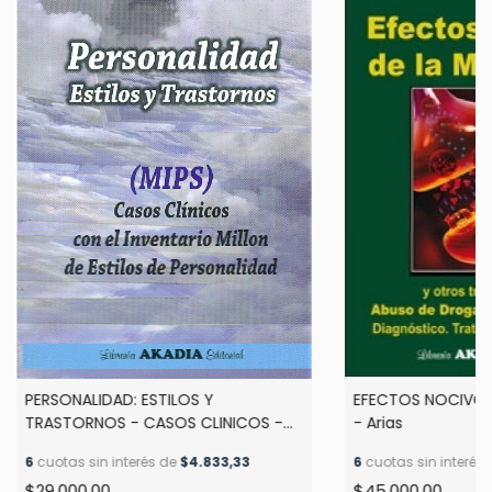
EFECTOS NOCIVOS
PERSONALIDAD: ESTILOS Y
- Arias
TRASTORNOS - CASOS CLINICOS -
Aparicio Garcia
6
cuotas sin interés
6
cuotas sin interés de
$4.833,33
$45.000,00
$29.000,00