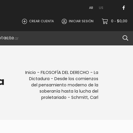
AR
US
0
$0,00
CREAR CUENTA
INICIAR SESIÓN
-
ntacto
Inicio
-
FILOSOFÍA DEL DERECHO
-
La
a
Dictadura - Desde los comienzos
del pensamiento moderno de la
soberanía hasta la lucha del
proletariado - Schmitt, Carl