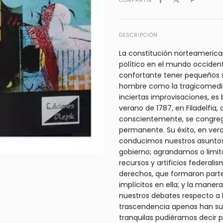
COMPARTIR
DESCRIPCIÓN
La constitución norteameric
político en el mundo occident
confortante tener pequeños su
hombre como la tragicomedia 
inciertas improvisaciones, e
verano de 1787, en Filadelfia
conscientemente, se congreg
permanente. Su éxito, en verd
conducimos nuestros asuntos
gobierno; agrandamos o limi
recursos y artificios federali
derechos, que formaron parte
implícitos en ella; y la man
nuestros debates respecto a 
trascendencia apenas han suf
tranquilas pudiéramos decir pr