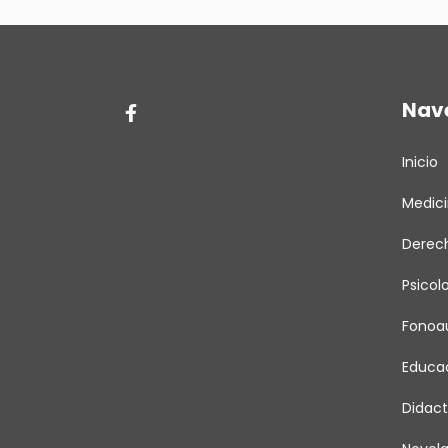
Nav
Inicio
Medic
Derec
Psicol
Fonoau
Educa
Didact