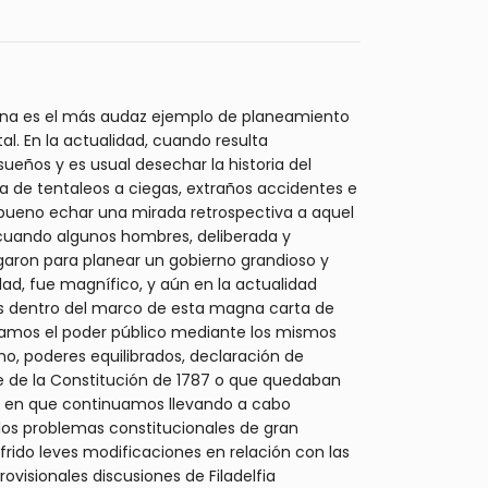
ana es el más audaz ejemplo de planeamiento
al. En la actualidad, cuando resulta
eños y es usual desechar la historia del
de tentaleos a ciegas, extraños accidentes e
s bueno echar una mirada retrospectiva a aquel
, cuando algunos hombres, deliberada y
aron para planear un gobierno grandioso y
ad, fue magnífico, y aún en la actualidad
 dentro del marco de esta magna carta de
tamos el poder público mediante los mismos
smo, poderes equilibrados, declaración de
 de la Constitución de 1787 o que quedaban
era en que continuamos llevando a cabo
los problemas constitucionales de gran
rido leves modificaciones en relación con las
ovisionales discusiones de Filadelfia