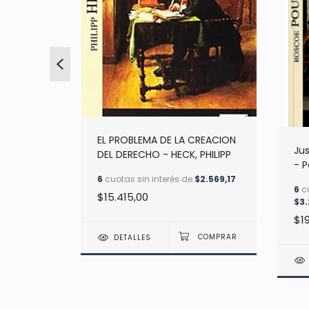
EL PROBLEMA DE LA CREACION
Ju
DEL DERECHO - HECK, PHILIPP
ICA
- 
ENZ
6
cuotas sin interés de
$2.569,17
$5.922,00
6
cu
$15.415,00
$3
$1
DETALLES