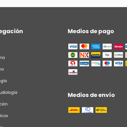
egación
Medios de pago
ina
ho
ogía
diología
Medios de envío
ción
icos