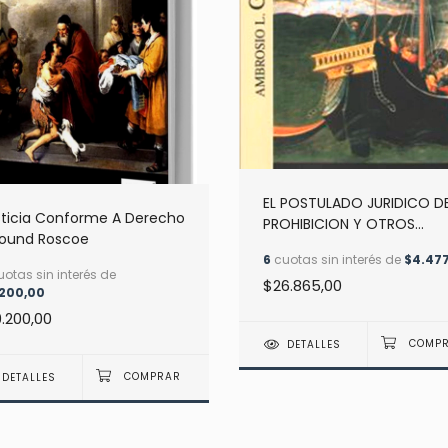
EL POSTULADO JURIDICO DE
sticia Conforme A Derecho
PROHIBICION Y OTROS
Pound Roscoe
ESCRITOS - Gioja, Ambrosio
6
cuotas sin interés de
$4.477
otas sin interés de
$26.865,00
.200,00
9.200,00
DETALLES
DETALLES