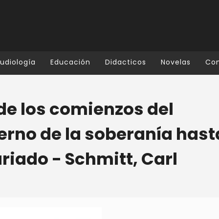
udiología
Educación
Didacticos
Novelas
Co
de los comienzos del
no de la soberanía hast
ariado - Schmitt, Carl