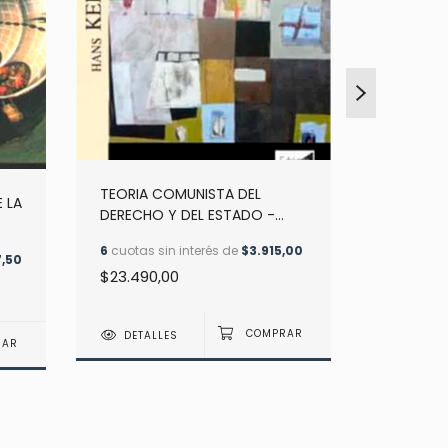
TEORIA COMUNISTA DEL
LA JUSTIC
 LA
DERECHO Y DEL ESTADO -
DERECHO 
KELSEN, HANS
C. WILFR
 L.
6
cuotas sin interés de
$3.915,00
6
cuotas s
,50
$23.490,00
$17.820,
DETALLES
DETAL