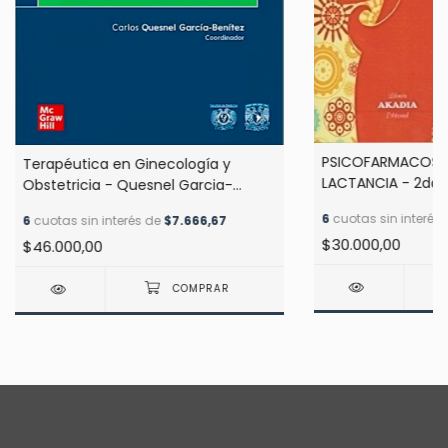
PSICOFARMACOS,
Terapéutica en Ginecología y
LACTANCIA - 2da e
Obstetricia - Quesnel Garcia-
Benitez
6
cuotas sin interés
6
cuotas sin interés de
$7.666,67
$30.000,00
$46.000,00