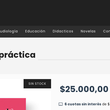
udiología
Educación
Didacticos
Novelas
Co
 práctica
SIN STOCK
$25.000,00
6
cuotas sin interés
de
$