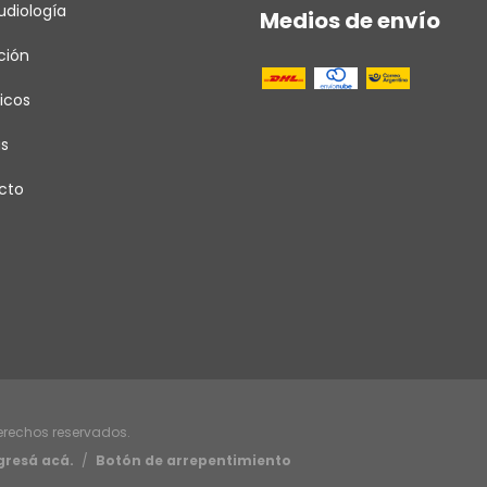
diología
Medios de envío
ción
icos
as
cto
derechos reservados.
gresá acá.
/
Botón de arrepentimiento