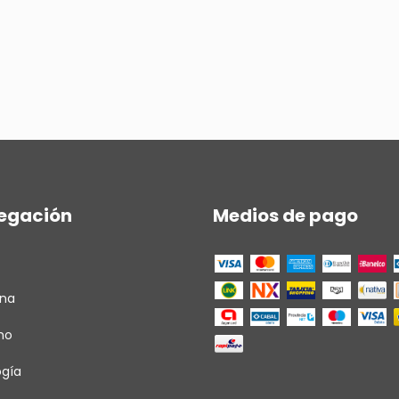
egación
Medios de pago
ina
ho
ogía