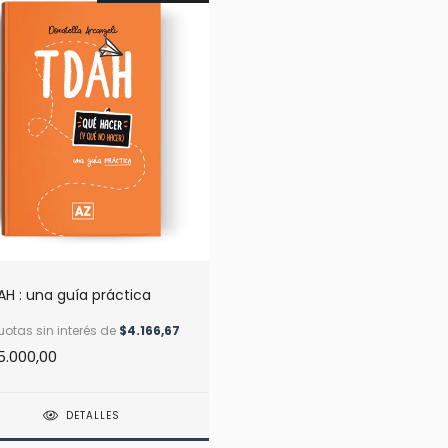
H : una guía práctica
otas sin interés de
$4.166,67
5.000,00
DETALLES