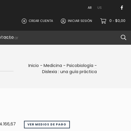
AR
US
0
$0,00
CREAR CUENTA
INICIAR SESIÓN
-
ntacto
Inicio
-
Medicina
-
Psicobiología
-
Dislexia : una guía práctica
4.166,67
VER MEDIOS DE PAGO