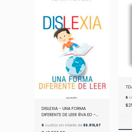
TDA
6
cu
$2
DISLEXIA - UNA FORMA
DIFERENTE DE LEER 8VA ED -
RUFINA PEARSON
6
cuotas sin interés de
$6.816,67