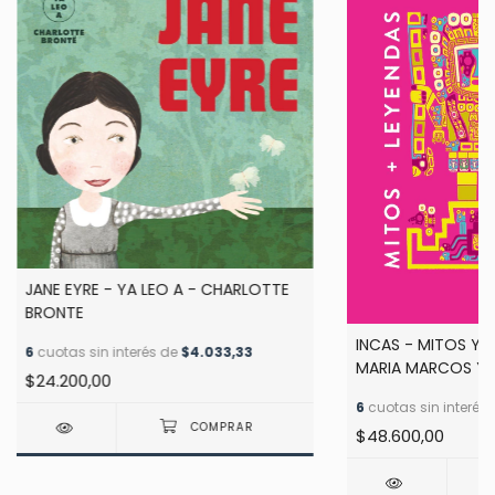
JANE EYRE - YA LEO A - CHARLOTTE
BRONTE
INCAS - MITOS Y 
6
cuotas sin interés de
$4.033,33
MARIA MARCOS Y 
$24.200,00
ILUSTRADO POR AN
6
cuotas sin interés
$48.600,00