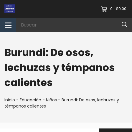
0
$0,00
-
Burundi: De osos,
lechuzas y témpanos
calientes
Inicio
-
Educación
-
Niños
-
Burundi: De osos, lechuzas y
témpanos calientes