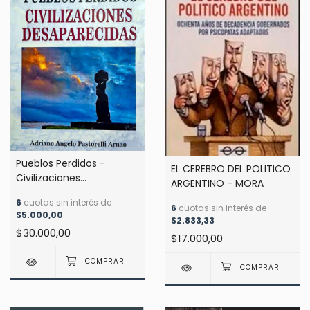
Pueblos Perdidos -
EL CEREBRO DEL POLITICO
Civilizaciones
ARGENTINO - MORA
Desaparecidas -
6
cuotas sin interés de
Pastorelli
6
cuotas sin interés de
$5.000,00
$2.833,33
$30.000,00
$17.000,00