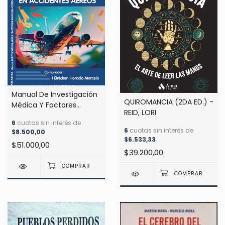
Manual De Investigación
QUIROMANCIA (2DA ED.) -
Médica Y Factores
REID, LORI
Humanos En Accidentes
6
cuotas sin interés de
Aéreos - Hunicken
6
cuotas sin interés de
$8.500,00
$6.533,33
$51.000,00
$39.200,00