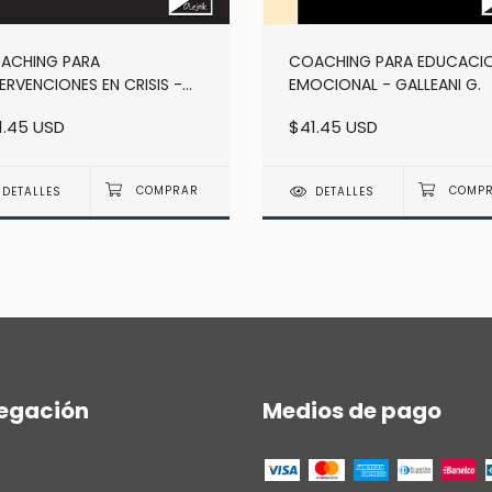
ACHING PARA
COACHING PARA EDUCACI
ERVENCIONES EN CRISIS -
EMOCIONAL - GALLEANI G.
RSONAS & ORGANIZACIONES
1.45 USD
$41.45 USD
ALLEANI G.
DETALLES
DETALLES
egación
Medios de pago