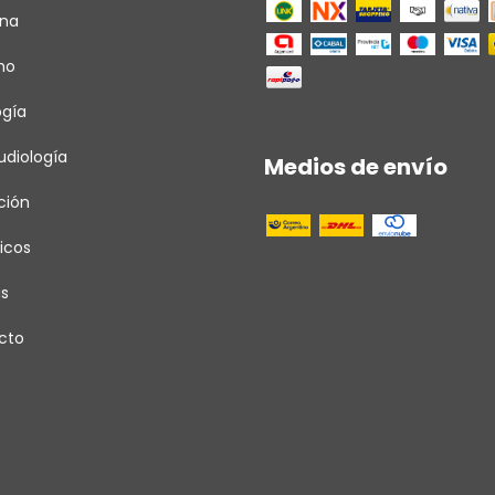
ina
ho
ogía
diología
Medios de envío
ción
icos
as
cto