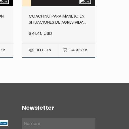
ON
COACHING PARA MANEJO EN
VIVIR SI
SITUACIONES DE AGRESIVIDAD
COMENZA
- GALLEANI G.
$41.45 USD
FERNÁNDE
$36.54 
DETALLES
DETAL
Newsletter