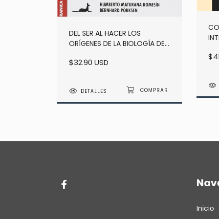
NAS, NO
CO
DEL SER AL HACER LOS
NOLDS,
INT
ORÍGENES DE LA BIOLOGÍA DEL
PE
CONOCER MATURANA -
$4
- G
$32.90 USD
ROMESÍN, HUMBERTO
DETALLES
Nav
Inicio