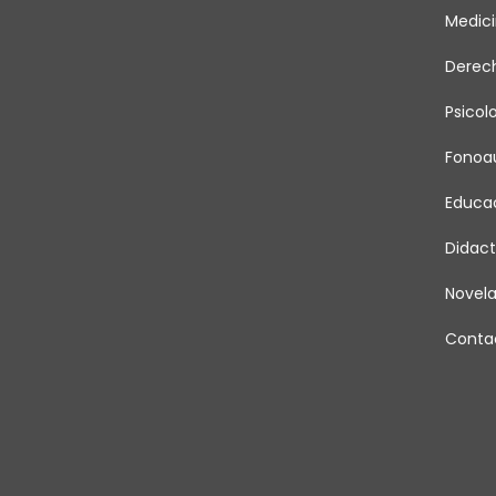
Medic
Derec
Psicol
Fonoau
Educa
Didact
Novel
Conta